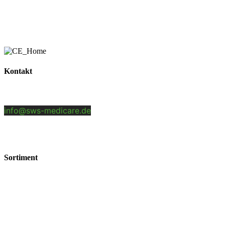
Zubehör
Kontakt
SWS-Medicare GmbH
Benzstr. 5 | 84051 Altheim/Essenbach
info@sws-medicare.de
+49 (0)8703 46577 0
Sortiment
FFP2 Masken
OP-Masken
Kindermasken
Antigen Test
Zubehör