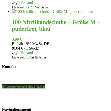
zzgl.
Versand
Lieferzeit: ca. 10 Werktage
100 Nitrilhandschuhe – Größe M –
puderfrei, blau
3,99
€
Enthält 19% MwSt. DE
(
0,04
€
/ 1 Stück)
zzgl.
Versand
Lieferzeit: sofort lieferbar
Kontakt
SWS-Medicare GmbH
Benzstr. 5 | 84051 Altheim/Essenbach
info@sws-medicare.de
+49 (0)8703 46577 0
Navigationsmenü