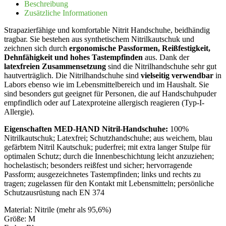
Beschreibung
Zusätzliche Informationen
Strapazierfähige und komfortable Nitrit Handschuhe, beidhändig
tragbar. Sie bestehen aus synthetischem Nitrilkautschuk und
zeichnen sich durch
ergonomische Passformen, Reißfestigkeit,
Dehnfähigkeit und hohes Tastempfinden
aus. Dank der
latexfreien Zusammensetzung
sind die Nitrilhandschuhe sehr gut
hautverträglich. Die Nitrilhandschuhe sind
vielseitig verwendbar
in
Labors ebenso wie im Lebensmittelbereich und im Haushalt. Sie
sind besonders gut geeignet für Personen, die auf Handschuhpuder
empfindlich oder auf Latexproteine allergisch reagieren (Typ-I-
Allergie).
Eigenschaften MED-HAND Nitril-Handschuhe:
100%
Nitrilkautschuk; Latexfrei; Schutzhandschuhe; aus weichem, blau
gefärbtem Nitril Kautschuk; puderfrei; mit extra langer Stulpe für
optimalen Schutz; durch die Innenbeschichtung leicht anzuziehen;
hochelastisch; besonders reißfest und sicher; hervorragende
Passform; ausgezeichnetes Tastempfinden; links und rechts zu
tragen; zugelassen für den Kontakt mit Lebensmitteln; persönliche
Schutzausrüstung nach EN 374
Material: Nitrile (mehr als 95,6%)
Größe: M