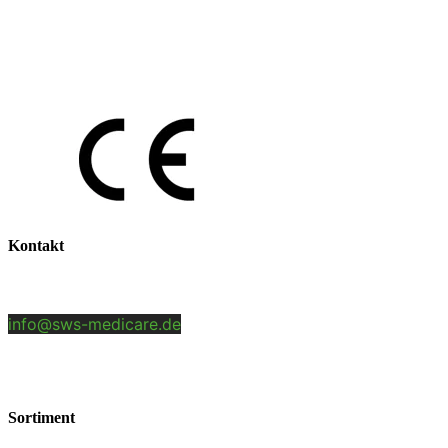
Antigen Test
Zubehör
Kontakt
SWS-Medicare GmbH
Benzstr. 5 | 84051 Altheim/Essenbach
info@sws-medicare.de
+49 (0)8703 46577 0
Sortiment