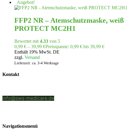
Angebot!
FFP2 NR – Atemschutzmaske, weiß
PROTECT MC2H1
Bewertet mit
4.33
von 5
0,99
€
–
39,99
€
Preisspanne: 0,99 € bis 39,99 €
Enthält 19% MwSt. DE
zzgl.
Versand
Lieferzeit: ca. 3-4 Werktage
Kontakt
SWS-Medicare GmbH
Benzstr. 5 | 84051 Altheim/Essenbach
info@sws-medicare.de
+49 (0)8703 46577 0
Navigationsmenü