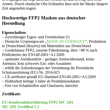
Atmen. Durch elastische Ohr-Schlaufen lässt sich die Maske längere
Zeit angenehm tragen.
Hochwertige FFP2 Masken aus deutscher
Herstellung
Eigenschaften:
– Zuverlässiger Eigen- und Fremdschutz (!)
– Deutsche Ursprungsware „
MADE IN GERMANY
“, Produktion
in Deutschland (Bayern) mit Materialien aus Deutschland
– Geräteklasse FFP2, enorme Filterleistung, über >98 % nach
Prüfkriterien der EN149:2001+A1:2009
– optimaler Atemkomfort – geringer Atemwiderstand, keine
Atemnot, kein schweres Ein- oder Ausatmen
– erfüllt die Anforderungen der Verordnung für Persönliche
Schutzausrüstung (EU) Nr. 2016/425
– CE-zertfiziert gemäß EU-Standard EN149-2001+A1:2009
– Haltbarkeit beträgt 3 Jahre ab Produktionsdatum
– Frei von Schadstoffen und Glasfasern, latexfrei
Zertifikate:
EU-Konformitätserklärung FFP2 MC 2H1
MC 2H1 Zertifikat C2