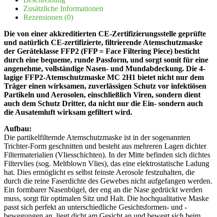
Zusätzliche Informationen
Rezensionen (0)
Die von einer akkreditierten CE-Zertifizierungsstelle geprüfte
und natürlich CE-zertifizierte, filtrierende Atemschutzmaske
der Geräteklasse FFP2 (FFP = Face Filtering Piece) besticht
durch eine bequeme, runde Passform, und sorgt somit für eine
angenehme, vollständige Nasen- und Mundabdeckung. Die 4-
lagige FFP2-Atemschutzmaske MC 2H1 bietet nicht nur dem
Träger einen wirksamen, zuverlässigen Schutz vor infektiösen
Partikeln und Aerosolen, einschließlich Viren, sondern dient
auch dem Schutz Dritter, da nicht nur die Ein- sondern auch
die Ausatemluft wirksam gefiltert wird.
Aufbau:
Die partikelfilternde Atemschutzmaske ist in der sogenannten
Trichter-Form geschnitten und besteht aus mehreren Lagen dichter
Filtermaterialien (Vliesschichten). In der Mitte befinden sich dichtes
Filtervlies (sog. Meltblown Vlies), das eine elektrostatische Ladung
hat. Dies ermöglicht es selbst feinste Aerosole festzuhalten, die
durch die reine Faserdichte des Gewebes nicht aufgefangen werden.
Ein formbarer Nasenbügel, der eng an die Nase gedrückt werden
muss, sorgt für optimalen Sitz und Halt. Die hochqualitative Maske
passt sich perfekt an unterschiedliche Gesichtsformen- und -
bewegungen an, liegt dicht am Gesicht an und bewegt sich beim