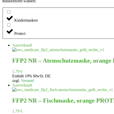
Maskenform wählen:
Kindermasken
Protect
Ausverkauft
FFP2 NR – Atemschutzmaske, orang
1,79
€
Enthält 19% MwSt. DE
zzgl.
Versand
Ausverkauft
FFP2 NR – Fischmaske, orange PRO
1,79
€