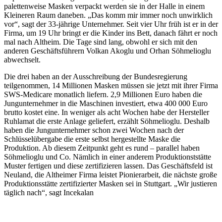
palettenweise Masken verpackt werden sie in der Halle in einem
Kleineren Raum daneben. „Das komm mir immer noch unwirklich
vor“, sagt der 33-jährige Unternehmer. Seit vier Uhr früh ist er in der
Firma, um 19 Uhr bringt er die Kinder ins Bett, danach fährt er noch
mal nach Altheim. Die Tage sind lang, obwohl er sich mit den
anderen Geschäftsführern Volkan Akoglu und Orhan Söhmelioglu
abwechselt.
Die drei haben an der Ausschreibung der Bundesregierung
teilgenommen, 14 Millionen Masken müssen sie jetzt mit ihrer Firma
SWS-Medicare monatlich liefern. 2,9 Millionen Euro haben die
Jungunternehmer in die Maschinen investiert, etwa 400 000 Euro
brutto kostet eine. In weniger als acht Wochen habe der Hersteller
Ruhlamat die erste Anlage geliefert, erzählt Söhmelioglu. Deshalb
haben die Jungunternehmer schon zwei Wochen nach der
Schlüsselübergabe die erste selbst hergestellte Maske die
Produktion. Ab diesem Zeitpunkt geht es rund – parallel haben
Söhmelioglu und Co. Nämlich in einer anderem Produktionststätte
Muster fertigen und diese zertifizieren lassen. Das Geschäftsfeld ist
Neuland, die Altheimer Firma leistet Pionierarbeit, die nächste große
Produktionsstätte zertifizierter Masken sei in Stuttgart. „Wir justieren
täglich nach“, sagt Incekalan