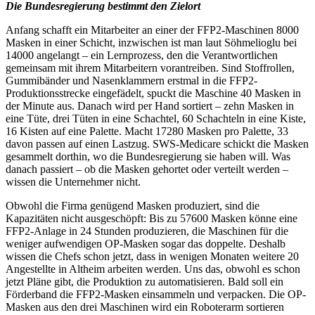
Die Bundesregierung bestimmt den Zielort
Anfang schafft ein Mitarbeiter an einer der FFP2-Maschinen 8000
Masken in einer Schicht, inzwischen ist man laut Söhmelioglu bei
14000 angelangt – ein Lernprozess, den die Verantwortlichen
gemeinsam mit ihrem Mitarbeitern vorantreiben. Sind Stoffrollen,
Gummibänder und Nasenklammern erstmal in die FFP2-
Produktionsstrecke eingefädelt, spuckt die Maschine 40 Masken in
der Minute aus. Danach wird per Hand sortiert – zehn Masken in
eine Tüte, drei Tüten in eine Schachtel, 60 Schachteln in eine Kiste,
16 Kisten auf eine Palette. Macht 17280 Masken pro Palette, 33
davon passen auf einen Lastzug. SWS-Medicare schickt die Masken
gesammelt dorthin, wo die Bundesregierung sie haben will. Was
danach passiert – ob die Masken gehortet oder verteilt werden –
wissen die Unternehmer nicht.
Obwohl die Firma genügend Masken produziert, sind die
Kapazitäten nicht ausgeschöpft: Bis zu 57600 Masken könne eine
FFP2-Anlage in 24 Stunden produzieren, die Maschinen für die
weniger aufwendigen OP-Masken sogar das doppelte. Deshalb
wissen die Chefs schon jetzt, dass in wenigen Monaten weitere 20
Angestellte in Altheim arbeiten werden. Uns das, obwohl es schon
jetzt Pläne gibt, die Produktion zu automatisieren. Bald soll ein
Förderband die FFP2-Masken einsammeln und verpacken. Die OP-
Masken aus den drei Maschinen wird ein Roboterarm sortieren