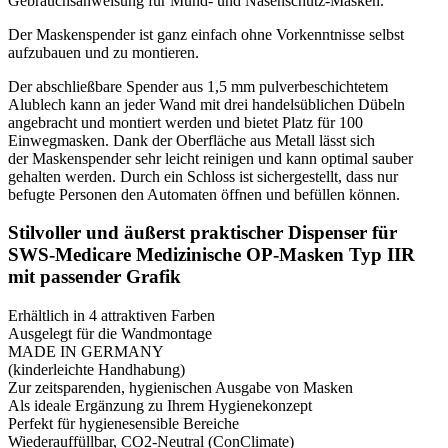
Gebrauchsanweisung für Mund- und Nasenschutz-Masken.
Der Maskenspender ist ganz einfach ohne Vorkenntnisse selbst
aufzubauen und zu montieren.
Der abschließbare Spender aus 1,5 mm pulverbeschichtetem
Alublech kann an jeder Wand mit drei handelsüblichen Dübeln
angebracht und montiert werden und bietet Platz für 100
Einwegmasken. Dank der Oberfläche aus Metall lässt sich
der Maskenspender sehr leicht reinigen und kann optimal sauber
gehalten werden. Durch ein Schloss ist sichergestellt, dass nur
befugte Personen den Automaten öffnen und befüllen können.
Stilvoller und äußerst praktischer Dispenser für
SWS-Medicare Medizinische OP-Masken Typ IIR
mit passender Grafik
Erhältlich in 4 attraktiven Farben
Ausgelegt für die Wandmontage
MADE IN GERMANY
(kinderleichte Handhabung)
Zur zeitsparenden, hygienischen Ausgabe von Masken
Als ideale Ergänzung zu Ihrem Hygienekonzept
Perfekt für hygienesensible Bereiche
Wiederauffüllbar, CO2-Neutral (ConClimate)